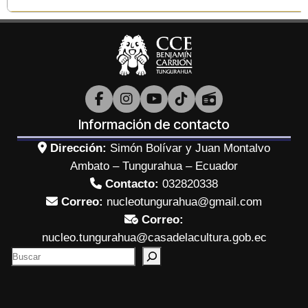
Información de contacto
Dirección:
Simón Bolívar y Juan Montalvo
Ambato – Tungurahua – Ecuador
Contacto:
032820338
Correo:
nucleotungurahua@gmail.com
Correo:
nucleo.tungurahua@casadelacultura.gob.ec
B
u
s