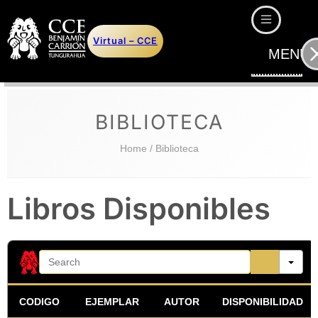
Saltar
al
Virtual – CCE
contenido
MENU
BIBLIOTECA
Home
/ Biblioteca
Libros Disponibles
Search
CODIGO
EJEMPLAR
AUTOR
DISPONIBILIDAD