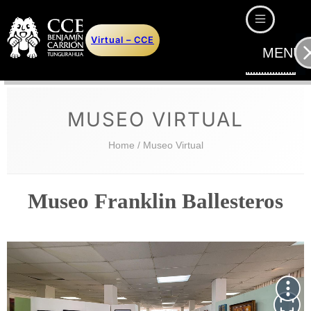
Saltar
al
Virtual – CCE
contenido
MENU
MUSEO VIRTUAL
Home
/ Museo Virtual
Museo Franklin Ballesteros